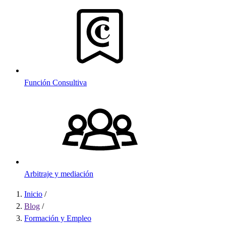
Función Consultiva
Arbitraje y mediación
Inicio
/
Sobrescribir
Blog
/
Formación y Empleo
enlaces