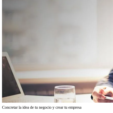
de
ayuda
a
la
navegación
Concretar la idea de tu negocio y crear tu empresa