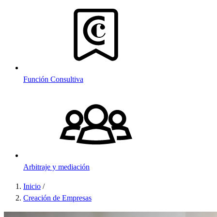
Función Consultiva
Arbitraje y mediación
Inicio
/
Sobrescribir
Creación de Empresas
enlaces