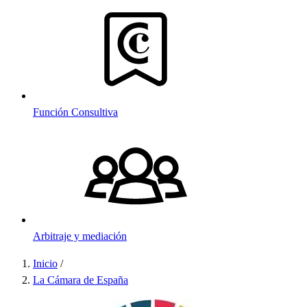
Función Consultiva
Arbitraje y mediación
Inicio
/
Sobrescribir
La Cámara de España
enlaces