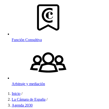
Función Consultiva
Arbitraje y mediación
Inicio
/
Sobrescribir
La Cámara de España
/
Agenda 2030
enlaces