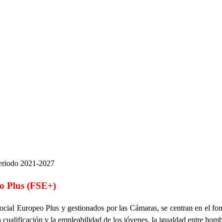
periodo 2021-2027
o Plus (FSE+)
ial Europeo Plus y gestionados por las Cámaras, se centran en el fome
la cualificación y la empleabilidad de los jóvenes, la igualdad entre ho