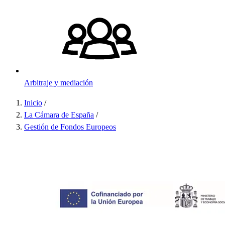
Arbitraje y mediación
Inicio
/
Sobrescribir
La Cámara de España
/
Gestión de Fondos Europeos
enlaces
de
ayuda
a
la
navegación