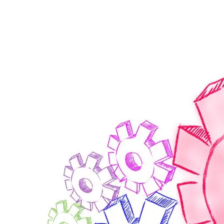
de
ayuda
a
la
navegación